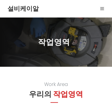
Skip
설비케이알
MEN
to
content
작업영역
Work Area
우리의
작업영역