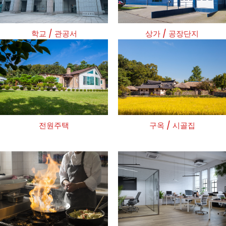
학교 / 관공서
상가 / 공장단지
전원주택
구옥 / 시골집