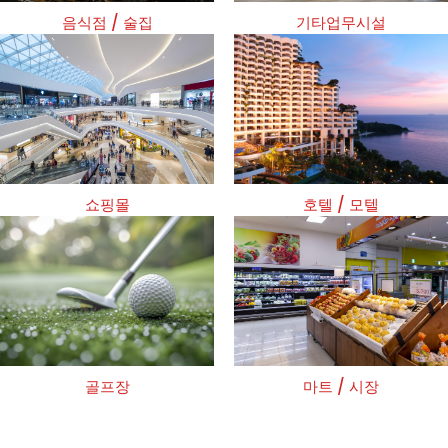
음식점 / 술집
기타업무시설
쇼핑몰
호텔 / 모텔
골프장
마트 / 시장