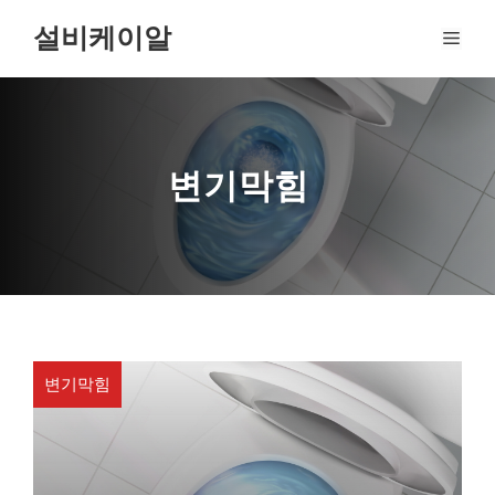
Skip
설비케이알
MEN
to
content
변기막힘
변기막힘